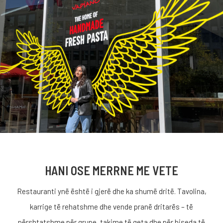
HANI OSE MERRNE ME VETE
Restauranti ynë është i gjerë dhe ka shumë dritë. Tavolina,
karrige të rehatshme dhe vende pranë dritarës – të
përshtatshme për grupe, takime të qeta dhe për biseda të