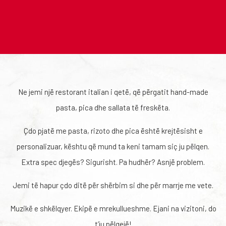
Ne jemi një restorant italian i qetë, që përgatit hand-made
pasta, pica dhe sallata të freskëta.
Çdo pjatë me pasta, rizoto dhe pica është krejtësisht e
personalizuar, kështu që mund ta keni tamam siç ju pëlqen.
Extra spec djegës? Sigurisht. Pa hudhër? Asnjë problem.
Jemi të hapur çdo ditë për shërbim si dhe për marrje me vete.
Muzikë e shkëlqyer. Ekipë e mrekullueshme. Ejani na vizitoni, do
t’ju pëlqejë!