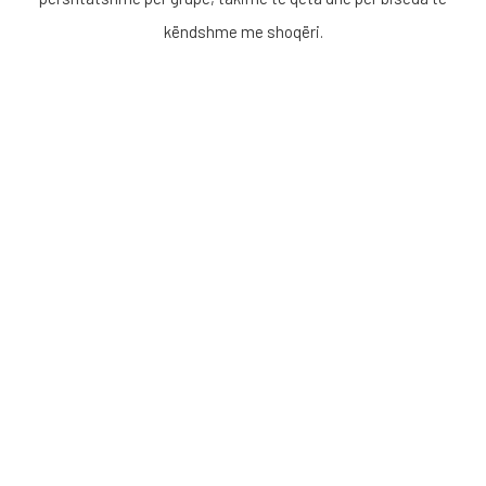
këndshme me shoqëri.
Menu
Rreth nesh
SQ
EN
Terms&Conditions
Politikat e privatësisë