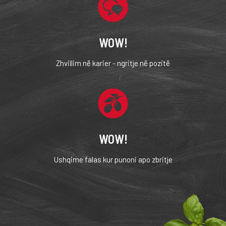
WOW!
Zhvillim në karier - ngritje në pozitë
WOW!
Ushqime falas kur punoni apo zbritje