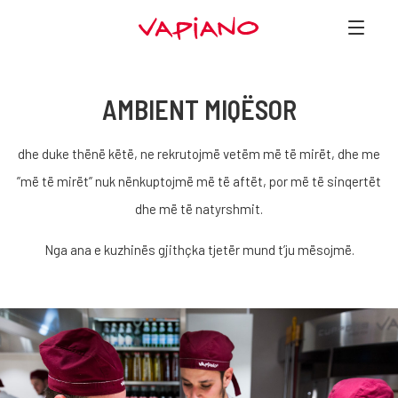
AMBIENT MIQËSOR
dhe duke thënë këtë, ne rekrutojmë vetëm më të mirët, dhe me
”më të mirët” nuk nënkuptojmë më të aftët, por më të sinqertët
dhe më të natyrshmit.
Nga ana e kuzhinës gjithçka tjetër mund t’ju mësojmë.