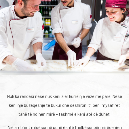
Nuk ka rëndësi nëse nuk keni zier kurrë një vezë më parë. Nëse
keni një buzëqeshje të bukur dhe dëshironi t’i bëni mysafirët
tanë të ndihen mirë – tashmë e keni atë që duhet.
Një ambient miqësor në punë është thelbësor për mirëqenien